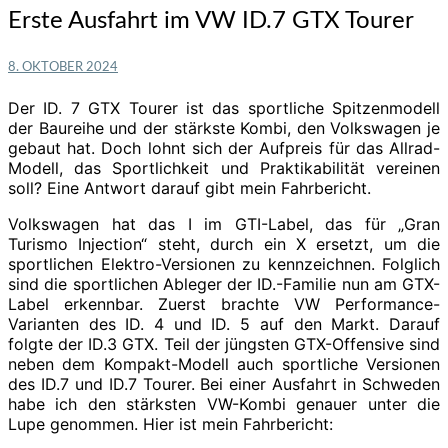
Erste
Erste Ausfahrt im VW ID.7 GTX Tourer
Ausfahrt
im
8. OKTOBER 2024
VW
ID.7
Der ID. 7 GTX Tourer ist das sportliche Spitzenmodell
GTX
der Baureihe und der stärkste Kombi, den Volkswagen je
Tourer
gebaut hat. Doch lohnt sich der Aufpreis für das Allrad-
Modell, das Sportlichkeit und Praktikabilität vereinen
soll? Eine Antwort darauf gibt mein Fahrbericht.
Volkswagen hat das I im GTI-Label, das für „Gran
Turismo Injection“ steht, durch ein X ersetzt, um die
sportlichen Elektro-Versionen zu kennzeichnen. Folglich
sind die sportlichen Ableger der ID.-Familie nun am GTX-
Label erkennbar. Zuerst brachte VW Performance-
Varianten des ID. 4 und ID. 5 auf den Markt. Darauf
folgte der ID.3 GTX. Teil der jüngsten GTX-Offensive sind
neben dem Kompakt-Modell auch sportliche Versionen
des ID.7 und ID.7 Tourer. Bei einer Ausfahrt in Schweden
habe ich den stärksten VW-Kombi genauer unter die
Lupe genommen. Hier ist mein Fahrbericht: