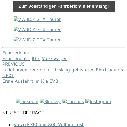
Zum vollständigen Fahrbericht hier entlang!
Fahrberichte
Fahrberichte
,
ID.7
,
Volkswagen
PREVIOUS
Post
Ladekurven der von mir bislang getesteten Elektroautos
navigation
NEXT
Erste Ausfahrt im Kia EV3
NEUESTE BEITRÄGE
Volvo EX90 mit 800 Volt im Test