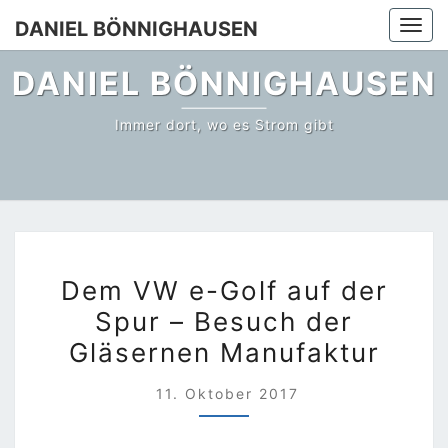
Skip
DANIEL BÖNNIGHAUSEN
Togg
to
content
DANIEL BÖNNIGHAUSEN
Immer dort, wo es Strom gibt
DEM
Dem VW e-Golf auf der
VW
Spur – Besuch der
E-
Gläsernen Manufaktur
GOLF
AUF
11. Oktober 2017
DER
SPUR