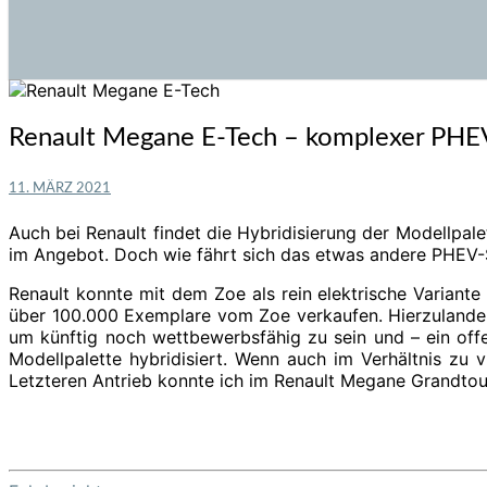
Renault
Renault Megane E-Tech – komplexer PHEV
Megane
E-
11. MÄRZ 2021
Tech
–
Auch bei Renault findet die Hybridisierung der Modellpa
komplexer
im Angebot. Doch wie fährt sich das etwas andere PHEV
PHEV
im
Renault konnte mit dem Zoe als rein elektrische Variant
Test
über 100.000 Exemplare vom Zoe verkaufen. Hierzulande l
um künftig noch wettbewerbsfähig zu sein und – ein off
Modellpalette hybridisiert. Wenn auch im Verhältnis zu 
Letzteren Antrieb konnte ich im Renault Megane Grandtour 