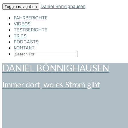
Skip
Daniel Bönnighausen
Toggle navigation
to
content
FAHRBERICHTE
VIDEOS
TESTBERICHTE
TRIPS
PODCASTS
KONTAKT
SEARCH
ICON
DANIEL BÖNNIGHAUSEN
Immer dort, wo es Strom gibt