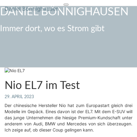
Toggle
Daniel Bönnighausen
Skip
DANIEL BÖNNIGHAUSEN
navigation
to
content
Immer dort, wo es Strom gibt
Nio
Nio EL7 im Test
EL7
im
29. APRIL 2023
Test
Der chinesische Hersteller Nio hat zum Europastart gleich drei
Modelle im Gepäck. Eines davon ist der EL7. Mit dem E-SUV will
das junge Unternehmen die hiesige Premium-Kundschaft unter
anderem von Audi, BMW und Mercedes von sich überzeugen.
Ich zeige auf, ob dieser Coup gelingen kann.