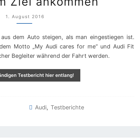
am Ziel ankommen
–
1. August 2016
ENTSPANNT
UND
SICHER
 aus dem Auto steigen, als man eingestiegen ist.
AM
t dem Motto „My Audi cares for me“ und Audi Fit
ZIEL
freicher Begleiter während der Fahrt werden.
ANKOMMEN
ändigen Testbericht hier entlang!
Audi
,
Testberichte