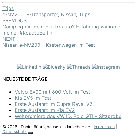
Trips
e-NV200
,
E-Transporter
,
Nissan
,
Trips
PREVIOUS
Post
Camping mit dem Elektroauto? Erfahrung während
navigation
meiner #RoadtoBerlin
NEXT
Nissan e-NV200 – Kastenwagen im Test
NEUESTE BEITRÄGE
Volvo EX90 mit 800 Volt im Test
Kia EV5 im Test
Erste Ausfahrt im Cupra Raval VZ
Erste Ausfahrt im Kia EV2
Weltpremiere des VW ID. Polo GTI – Sitzprobe
© 2026
Daniel Bönnighausen – danielboe.de |
Impressum
|
Datenschutz