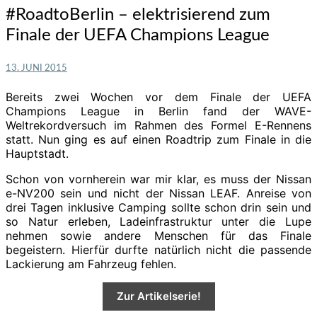
#RoadtoBerlin
#RoadtoBerlin – elektrisierend zum
–
Finale der UEFA Champions League
elektrisierend
zum
Finale
13. JUNI 2015
der
UEFA
Bereits zwei Wochen vor dem Finale der UEFA
Champions
Champions League in Berlin fand der WAVE-
League
Weltrekordversuch im Rahmen des Formel E-Rennens
statt. Nun ging es auf einen Roadtrip zum Finale in die
Hauptstadt.
Schon von vornherein war mir klar, es muss der Nissan
e-NV200 sein und nicht der Nissan LEAF. Anreise von
drei Tagen inklusive Camping sollte schon drin sein und
so Natur erleben, Ladeinfrastruktur unter die Lupe
nehmen sowie andere Menschen für das Finale
begeistern. Hierfür durfte natürlich nicht die passende
Lackierung am Fahrzeug fehlen.
Zur Artikelserie!